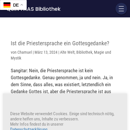
DE
QUIN'TAAS Bibliothek
Ist die Priestersprache ein Gottesgedanke?
von
Chamuel
|
März 13, 2024
|
Alte Welt
,
Bibliothek
,
Magie und
Mystik
Sangitar: Nein, die Priestersprache ist kein
Gottesgedanke. Genau genommen, ja und nein. Ja, in
dem Sinne, dass alles, was existiert, letztendlich ein
Gedanke Gottes ist, aber die Priestersprache ist aus
anderen Gründen entstanden. Es ist eine sehr alte
Sprache;...
Diese Website verwendet Cookies. Einige sind technisch nötig,
andere helfen uns, Inhalte zu verbessern.
Mehr Infos findest du in unserer
Datenschutzerklärung
.