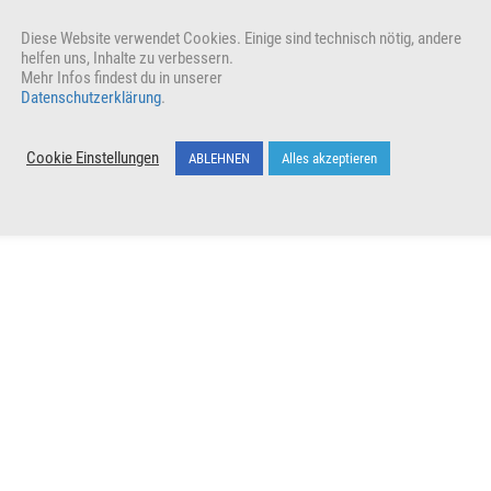
Diese Website verwendet Cookies. Einige sind technisch nötig, andere
liothek
,
Wohlfühltipps
helfen uns, Inhalte zu verbessern.
Mehr Infos findest du in unserer
der Geistigen Welt keine wirklich aussagekräftigen Botschaften, aber
Datenschutzerklärung
.
eher nicht richtig ist, wenn man alles aufgibt, was einem guttut. Da
Cookie Einstellungen
ABLEHNEN
Alles akzeptieren