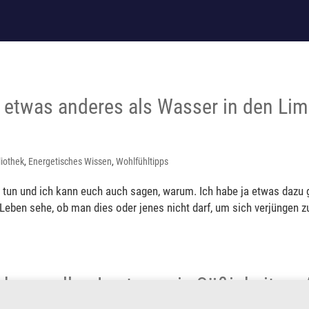
etwas anderes als Wasser in den Li
liothek
,
Energetisches Wissen
,
Wohlfühltipps
t tun und ich kann euch auch sagen, warum. Ich habe ja etwas dazu 
Leben sehe, ob man dies oder jenes nicht darf, um sich verjüngen 
 von allen Lastern wie Süßigkeiten, 
nen, damit die Verjüngungsenergie vol