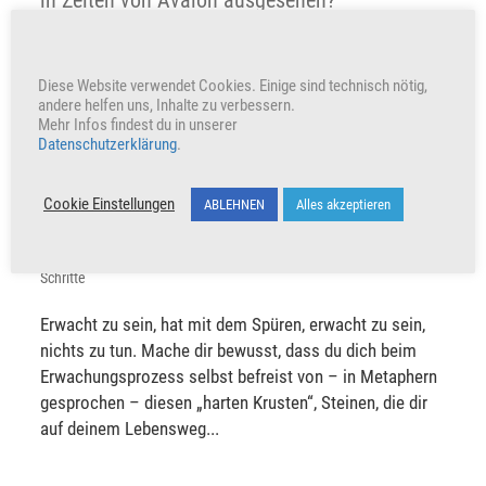
in Zeiten von Avalon ausgesehen?
von
Chamuel
|
Aug. 22, 2021
|
Alte Welt
,
Bibliothek
,
Magie und
Mystik
Diese Website verwendet Cookies. Einige sind technisch nötig,
Sangitar: Dazu muss ich vorwegsagen, dass ihr ins
andere helfen uns, Inhalte zu verbessern.
Mehr Infos findest du in unserer
Universum heimgekehrt seid, wenn...
Datenschutzerklärung
.
Was ist das Erwachen? Wann spürt jemand
Cookie Einstellungen
ABLEHNEN
Alles akzeptieren
sein Erwachen?
von
Chamuel
|
Mai 30, 2021
|
Bibliothek
,
Energetisches Wissen
,
Schritte
Erwacht zu sein, hat mit dem Spüren, erwacht zu sein,
nichts zu tun. Mache dir bewusst, dass du dich beim
Erwachungsprozess selbst befreist von – in Metaphern
gesprochen – diesen „harten Krusten“, Steinen, die dir
auf deinem Lebensweg...