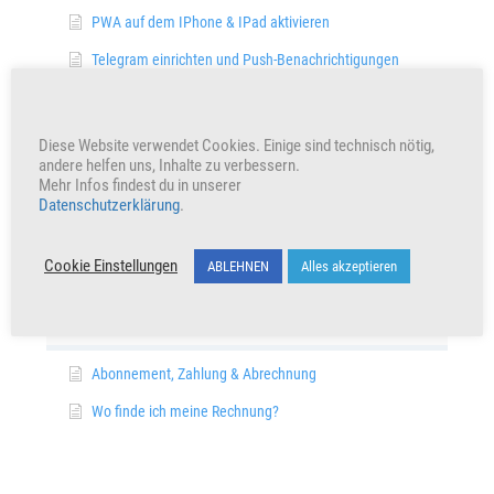
PWA auf dem IPhone & IPad aktivieren
Telegram einrichten und Push-Benachrichtigungen
erhalten
Wie funktioniert diese APP?
Diese Website verwendet Cookies. Einige sind technisch nötig,
Wie kann ich mein Passwort ändern?
andere helfen uns, Inhalte zu verbessern.
Mehr Infos findest du in unserer
Datenschutzerklärung
.
Cookie Einstellungen
ABLEHNEN
Alles akzeptieren
Abrechnung & Zahlung
Abonnement, Zahlung & Abrechnung
Wo finde ich meine Rechnung?