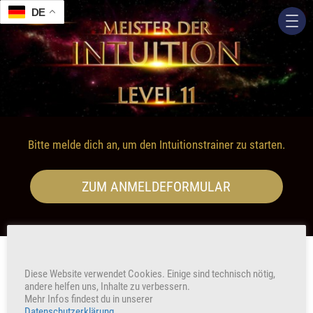
DE
Bitte melde dich an, um den Intuitionstrainer zu starten.
ZUM ANMELDEFORMULAR
Diese Website verwendet Cookies. Einige sind technisch nötig,
andere helfen uns, Inhalte zu verbessern.
Mehr Infos findest du in unserer
Datenschutzerklärung
.