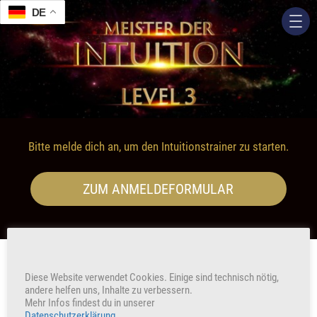
DE
Bitte melde dich an, um den Intuitionstrainer zu starten.
ZUM ANMELDEFORMULAR
Diese Website verwendet Cookies. Einige sind technisch nötig,
andere helfen uns, Inhalte zu verbessern.
Mehr Infos findest du in unserer
Datenschutzerklärung
.