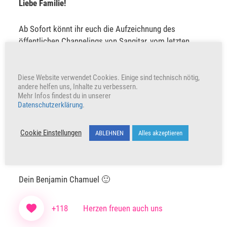
Liebe Familie!
Ab Sofort könnt ihr euch die Aufzeichnung des
öffentlichen Channelings von Sangitar, vom letzten
Dienstag, bei uns in der QUIN'TAAS-Mediathek anhören.
Diese Website verwendet Cookies. Einige sind technisch nötig,
In diesem Channeling spricht Adonai
Ashtar Sheran
andere helfen uns, Inhalte zu verbessern.
liebende und tragende Worte zum aktuellen
Mehr Infos findest du in unserer
Zeitgeschehen und Sabine Sangitar beantwortet eure
Datenschutzerklärung
.
Fragen.
Cookie Einstellungen
ABLEHNEN
Alles akzeptieren
Hier geht es zur Mediathek:
https://quintaas.net/mediathek/
Dein Benjamin Chamuel 🙂
+118
Herzen freuen auch uns