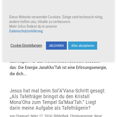
Diese Website verwendet Cookies. Einige sind technisch nötig,
andere helfen uns, Inhalte zu verbessern.
Mehr Infos findest du in unserer
Tagessatz – 28.03.2024
Datenschutzerklärung
.
von
Sangitar
|
März 28, 2024
|
Tagesbotschaft
Cookie Einstellungen
ABLEHNEN
Alles akzeptieren
Dieser Tagessatz wurde von Jesus überbrachtMeine
allerliebste Familie, heute wird die Energie Janah’As’Tah
übertragen. Für das Menschenbewusstsein bedeutet
das: Die Energie Janah’As’Tah ist eine Erlösungsenergie,
die dich...
Jesus hat mal beim Sol’A’Vana-Schritt gesagt:
„Als Tafelträger bringst du den Kristall
Mona’Oha zum Tempel Sa’Maa’Tah.“ Liegt
darin meine Aufgabe als Tafelträgerin?
von
Chamuel
|
März 27, 2024
|
Bibliothek
,
Christusenergie
,
Neue