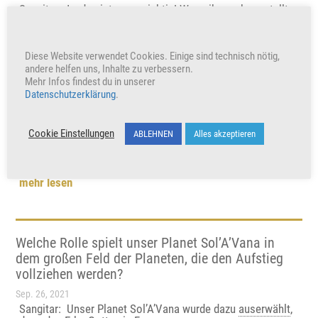
Sangitar: Ja, das ist ganz wichtig! Wenn ihr euch vorstellt,
dass ihr vielleicht achtzig oder...
mehr lesen
Diese Website verwendet Cookies. Einige sind technisch nötig,
andere helfen uns, Inhalte zu verbessern.
Mehr Infos findest du in unserer
Datenschutzerklärung
.
Hat die golden-blaue Frequenz auch auf anderen
Planeten inkarniert und wenn ja, warum?
Cookie Einstellungen
ABLEHNEN
Alles akzeptieren
Sep. 28, 2021
Sangitar: Ja! Es gibt Planeten, für die es sehr wichtig war,
dass ihr dort inkarniert habt. Das...
mehr lesen
Welche Rolle spielt unser Planet Sol’A’Vana in
dem großen Feld der Planeten, die den Aufstieg
vollziehen werden?
Sep. 26, 2021
Sangitar: Unser Planet Sol’A’Vana wurde dazu
auserwählt
,