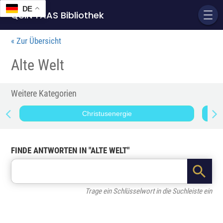
DE
QUIN'TAAS Bibliothek
« Zur Übersicht
Alte Welt
Weitere Kategorien
Christusenergie
FINDE ANTWORTEN IN "ALTE WELT"
Search Button
Search
for:
Trage ein Schlüsselwort in die Suchleiste ein