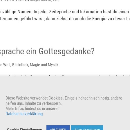
s unzählige Namen. In jeder Zeitepoche und Inkarnation hast du ein
ternamen geführt wirst, dann ziehst du auch die Energie zu dieser I
rsprache ein Gottesgedanke?
te Welt
,
Bibliothek
,
Magie und Mystik
rsprache ist kein Gottesgedanke. Genau genommen, ja und nein. Ja, i
ein Gedanke Gottes ist, aber die Priestersprache ist aus anderen Grü
Diese Website verwendet Cookies. Einige sind technisch nötig, andere
helfen uns, Inhalte zu verbessern.
Mehr Infos findest du in unserer
Datenschutzerklärung
.
eister seit dem Buch „Die Rückkehr de
gekommen?
Cookie Einstellungen
ABLEHNEN
Alles akzeptieren