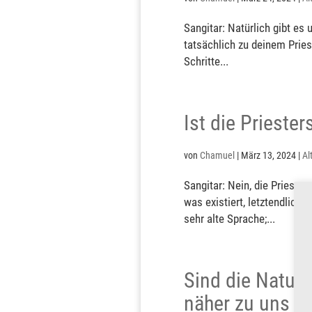
Sangitar: Natürlich gibt e
tatsächlich zu deinem Pries
Schritte...
Ist die Prieste
von
Chamuel
|
März 13, 2024
|
Al
Sangitar: Nein, die Prieste
was existiert, letztendlich 
sehr alte Sprache;...
Sind die Naturg
näher zu uns 