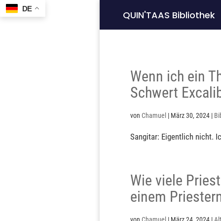
DE
QUIN'TAAS Bibliothek
Wenn ich ein T
Schwert Excalib
von
Chamuel
|
März 30, 2024
|
Bi
Sangitar: Eigentlich nicht. 
Wie viele Pries
einem Priester
von
Chamuel
|
März 24, 2024
|
Al