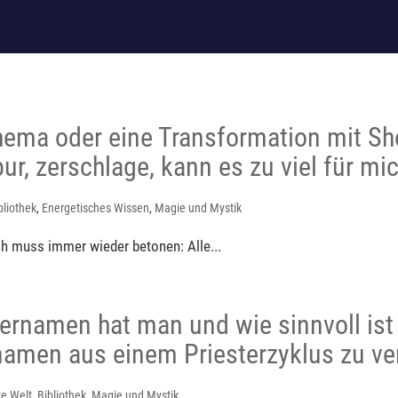
hema oder eine Transformation mit Sh
ur, zerschlage, kann es zu viel für m
bliothek
,
Energetisches Wissen
,
Magie und Mystik
Ich muss immer wieder betonen: Alle...
ternamen hat man und wie sinnvoll ist 
namen aus einem Priesterzyklus zu ve
te Welt
,
Bibliothek
,
Magie und Mystik