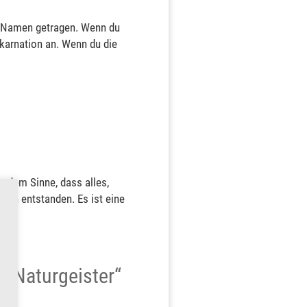
en Namen getragen. Wenn du
nkarnation an. Wenn du die
n dem Sinne, dass alles,
nden entstanden. Es ist eine
r Naturgeister“