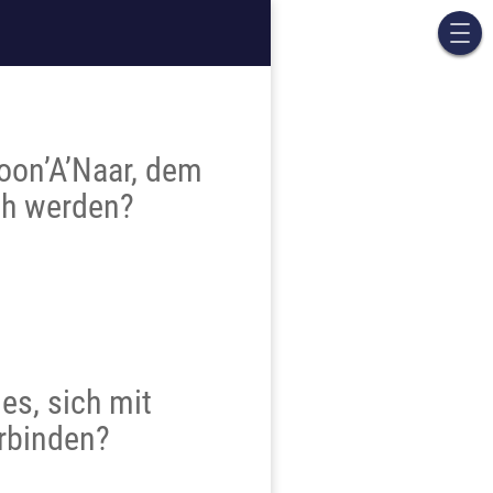
oon’A’Naar, dem
ich werden?
es, sich mit
rbinden?