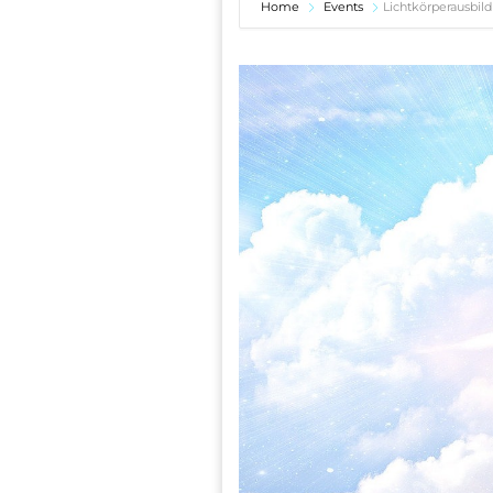
Home
Events
Lichtkörperausbil