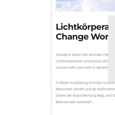
Lichtkörperau
Change Work
Gerade in dieser Zeit wird das Potenzi
Lichtkörperarbeit unterstützt dich da
und sie mehr und mehr in deinem Lebe
In dieser Ausbildung wird das Grundv
Menschen vertieft und die Wahrnehmu
Stärke der Wahrnehmung liegt, wird d
Bewusstsein verankert.