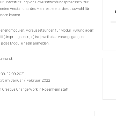
en zur Unterstützung von Bewusstwerdungsprozessen, zur
ten Verständnis des Manifestierens, die du sowohl für
enden kannst.
chenendmodulen. Voraussetzungen für Modul I (Grundlagen)
& III (Ursprungsenergie) ist jeweils das vorangegangene
r jedes Modul einzeln anmelden.
le sind:
09.-12.09.2021
lgt im Januar / Februar 2022
on Creative Change Work in Rosenheim statt.