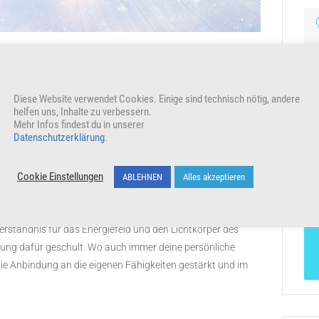
sbildung Creative
Diese Website verwendet Cookies. Einige sind technisch nötig, andere
helfen uns, Inhalte zu verbessern.
Mehr Infos findest du in unserer
Datenschutzerklärung
.
al der Lichtkörperarbeit immer spür- und erlebbarer. Die
rin dir der Lichtqualitäten deiner Seele bewusster zu werden
Cookie Einstellungen
ABLEHNEN
Alles akzeptieren
n zu verwirklichen!
erständnis für das Energiefeld und den Lichtkörper des
ng dafür geschult. Wo auch immer deine persönliche
ie Anbindung an die eigenen Fähigkeiten gestärkt und im