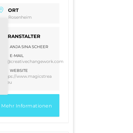
ORT
Rosenheim
VERANSTALTER
ANJA SINA SCHEER
E-MAIL
anja@creativechangework.com
WEBSITE
https://www.magicstrea
m.eu
Mehr Informationen
hier