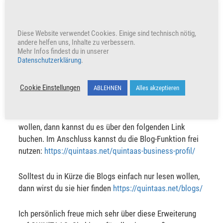
Werbeplattform, sondern ein Blog mit großer
Werbekraft. Der QUIN'TAAS Blog soll allen Besuchern
einen Mehrwert bieten. Mit der richtigen
Diese Website verwendet Cookies. Einige sind technisch nötig,
Herangehensweise wird er dich darin unterstützen, dein
andere helfen uns, Inhalte zu verbessern.
Mehr Infos findest du in unserer
Profil und damit deine Angebote und Dienstleistungen,
Datenschutzerklärung
.
einem größerem Publikum zu zeigen. Wir erklären dir
wie! Und für euch, die Leser, wird QUIN'TAAS dadurch
Cookie Einstellungen
ABLEHNEN
Alles akzeptieren
sehr viel bunter.
Solltest du noch kein Business-Profil haben und eines
wollen, dann kannst du es über den folgenden Link
buchen. Im Anschluss kannst du die Blog-Funktion frei
nutzen:
https://quintaas.net/quintaas-business-profil/
Solltest du in Kürze die Blogs einfach nur lesen wollen,
dann wirst du sie hier finden
https://quintaas.net/blogs/
Ich persönlich freue mich sehr über diese Erweiterung