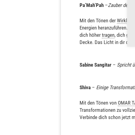
Pa’Mah’Pah
–
Zauber der n
Mit den Tönen der
Wirklichk
Energien heranzuführen. Dei
dich höher
tragen
, dich gel
Decke. Das Licht in dir de
Sabine Sangitar
–
Spricht ü
Shiva
–
Einige Transformat
Mit den Tönen von
OMAR T
Transformationen zu vollzie
Verbinde dich schon jetzt m