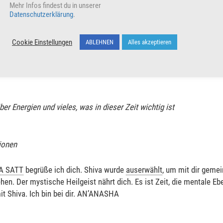
Mehr Infos findest du in unserer
euen Energien
Datenschutzerklärung
.
eit
,
OMAR TA SATT
, begrüße ich dich. Ich wurde
auserwählt
, um di
Cookie Einstellungen
ABLEHNEN
Alles akzeptieren
n Lichtkörper kann in dieser Zeit sehr viel mehr Energieströme auf
assener werden lassen. Es ist ein Zauber, der sich niederlegt um di
hnt sich aus. AN’ANASHA
ber Energien und vieles, was in dieser Zeit wichtig ist
ionen
A SATT
begrüße ich dich. Shiva wurde
auserwählt
, um mit dir geme
hen. Der mystische Heilgeist nährt dich. Es ist Zeit, die mentale Eb
it Shiva. Ich bin bei dir. AN’ANASHA