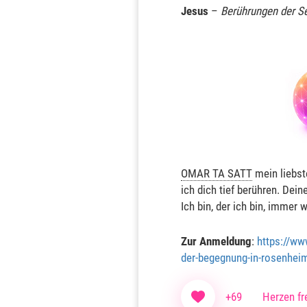
Jesus
–
Berührungen der S
OMAR TA SATT
mein liebst
ich dich tief berühren. Dein
Ich bin, der ich bin, imme
Zur Anmeldung
:
https://ww
der-begegnung-in-rosenhei
+69
Herzen fr