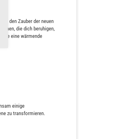
ch an den Zauber der neuen
nehmen, die dich beruhigen,
ch, wie eine wärmende
insam einige
ene zu transformieren.