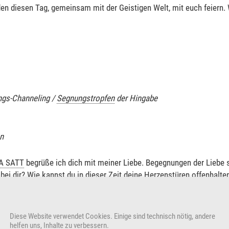
en diesen Tag, gemeinsam mit der Geistigen Welt, mit euch feiern. 
gs-Channeling /
Segnungstropfen
der Hingabe
n
A SATT
begrüße ich dich mit meiner Liebe. Begegnungen der Liebe s
 bei dir? Wie kannst du in dieser Zeit deine Herzenstüren offenhalten
erde dich dabei unterstützen, mit Worten und Energien der bedingu
Diese Website verwendet Cookies. Einige sind technisch nötig, andere
helfen uns, Inhalte zu verbessern.