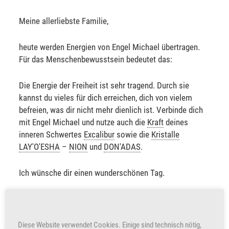
Meine allerliebste Familie,
heute werden Energien von Engel Michael übertragen.
Für das Menschenbewusstsein bedeutet das:
Die Energie der Freiheit ist sehr tragend. Durch sie
kannst du vieles für dich erreichen, dich von vielem
befreien, was dir nicht mehr dienlich ist. Verbinde dich
mit Engel Michael und nutze auch die
Kraft
deines
inneren Schwertes
Excalibur
sowie die
Kristalle
LAY'O'ESHA
–
NION
und
DON'ADAS
.
Ich wünsche dir einen wunderschönen Tag.
Sabine Sangitar
Diese Website verwendet Cookies. Einige sind technisch nötig,
+253
Herzen freuen auch uns