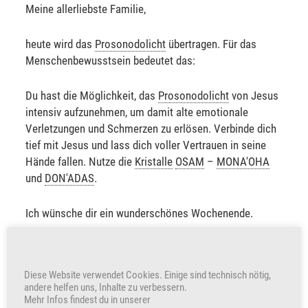
Meine allerliebste Familie,
heute wird das
Prosonodolicht
übertragen. Für das
Menschenbewusstsein bedeutet das:
Du hast die Möglichkeit, das
Prosonodolicht
von Jesus
intensiv aufzunehmen, um damit alte emotionale
Verletzungen und Schmerzen zu erlösen. Verbinde dich
tief mit Jesus und lass dich voller Vertrauen in seine
Hände fallen. Nutze die
Kristalle
OSAM
–
MONA'OHA
und
DON'ADAS
.
Ich wünsche dir ein wunderschönes Wochenende.
Sabine Sangitar
Diese Website verwendet Cookies. Einige sind technisch nötig,
+305
Herzen freuen auch uns
andere helfen uns, Inhalte zu verbessern.
Mehr Infos findest du in unserer