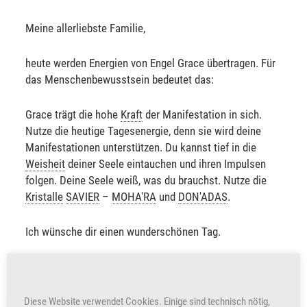
Meine allerliebste Familie,
heute werden Energien von Engel Grace übertragen. Für
das Menschenbewusstsein bedeutet das:
Grace trägt die hohe
Kraft
der Manifestation in sich.
Nutze die heutige Tagesenergie, denn sie wird deine
Manifestationen unterstützen. Du kannst tief in die
Weisheit
deiner Seele eintauchen und ihren Impulsen
folgen. Deine Seele weiß, was du brauchst. Nutze die
Kristalle
SAVIER
–
MOHA'RA
und
DON'ADAS
.
Ich wünsche dir einen wunderschönen Tag.
Sabine Sangitar
Diese Website verwendet Cookies. Einige sind technisch nötig,
+250
Herzen freuen auch uns