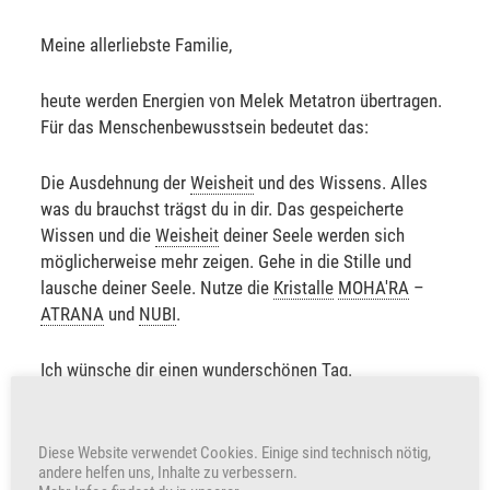
Meine allerliebste Familie,
heute werden Energien von Melek Metatron übertragen.
Für das Menschenbewusstsein bedeutet das:
Die Ausdehnung der
Weisheit
und des Wissens. Alles
was du brauchst trägst du in dir. Das gespeicherte
Wissen und die
Weisheit
deiner Seele werden sich
möglicherweise mehr zeigen. Gehe in die Stille und
lausche deiner Seele. Nutze die
Kristalle
MOHA'RA
–
ATRANA
und
NUBI
.
Ich wünsche dir einen wunderschönen Tag.
Sabine Sangitar
Diese Website verwendet Cookies. Einige sind technisch nötig,
andere helfen uns, Inhalte zu verbessern.
+333
Herzen freuen auch uns