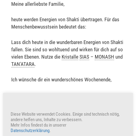
Meine allerliebste Familie,
heute werden Energien von Shakti übertragen. Für das
Menschenbewusstsein bedeutet das:
Lass dich heute in die wunderbaren Energien von Shakti
fallen. Sie sind so wohltuend und wirken für dich auf so
vielen Ebenen. Nutze die
Kristalle
SIAS
–
MONASH
und
TAN'ATARA
.
Ich wünsche dir ein wunderschönes Wochenende,
Sabine Sangitar
+351
Herzen freuen auch uns
Diese Website verwendet Cookies. Einige sind technisch nötig,
andere helfen uns, Inhalte zu verbessern.
Mehr Infos findest du in unserer
Datenschutzerklärung
.