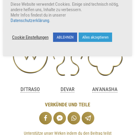
Diese Website verwendet Cookies. Einige sind technisch nötig,
andere helfen uns, Inhalte zu verbessern.
Sabine Sangitar
Mehr Infos findest du in unserer
Datenschutzerklärung
.
+234
Herzen freuen auch uns
Cookie Einstellungen
ABLEHNEN
Alles akzeptieren
DI'TRASO
DEVAR
AN'ANASHA
VERKÜNDE UND TEILE
Unterstütze unser Wirken indem du den Beitrag teilst