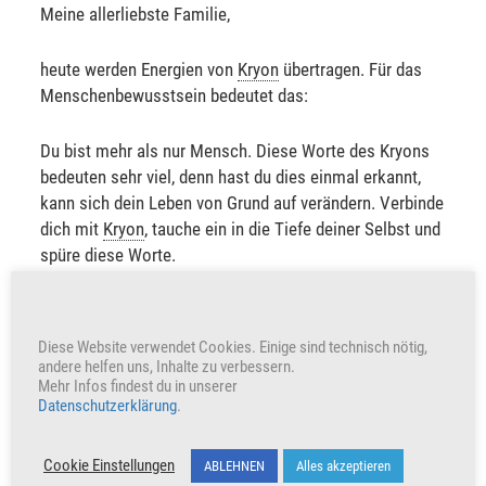
Meine allerliebste Familie,
heute werden Energien von
Kryon
übertragen. Für das
Menschenbewusstsein bedeutet das:
Du bist mehr als nur Mensch. Diese Worte des Kryons
bedeuten sehr viel, denn hast du dies einmal erkannt,
kann sich dein Leben von Grund auf verändern. Verbinde
dich mit
Kryon
, tauche ein in die Tiefe deiner Selbst und
spüre diese Worte.
Ich wünsche dir einen wunderschönen Tag.
Diese Website verwendet Cookies. Einige sind technisch nötig,
Sabine Sangitar
andere helfen uns, Inhalte zu verbessern.
Mehr Infos findest du in unserer
Datenschutzerklärung
.
+402
Herzen freuen auch uns
Cookie Einstellungen
ABLEHNEN
Alles akzeptieren