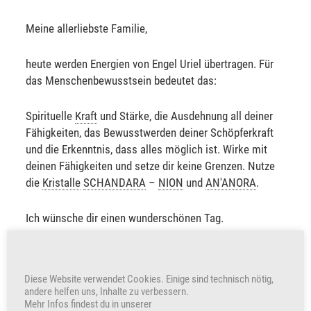
Meine allerliebste Familie,
heute werden Energien von Engel Uriel übertragen. Für
das Menschenbewusstsein bedeutet das:
Spirituelle
Kraft
und Stärke, die Ausdehnung all deiner
Fähigkeiten, das Bewusstwerden deiner Schöpferkraft
und die Erkenntnis, dass alles möglich ist. Wirke mit
deinen Fähigkeiten und setze dir keine Grenzen. Nutze
die
Kristalle
SCHANDARA
–
NION
und
AN'ANORA
.
Ich wünsche dir einen wunderschönen Tag.
Sabine Sangitar
Diese Website verwendet Cookies. Einige sind technisch nötig,
andere helfen uns, Inhalte zu verbessern.
+232
Herzen freuen auch uns
Mehr Infos findest du in unserer