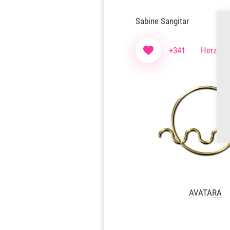
Sabine Sangitar
+341
Herzen f
AVATARA