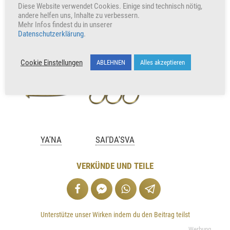
Diese Website verwendet Cookies. Einige sind technisch nötig,
Sabine Sangitar
andere helfen uns, Inhalte zu verbessern.
Mehr Infos findest du in unserer
Datenschutzerklärung
.
+231
Herzen freuen auch uns
Cookie Einstellungen
ABLEHNEN
Alles akzeptieren
YA'NA
SAI'DA'SVA
VERKÜNDE UND TEILE
Unterstütze unser Wirken indem du den Beitrag teilst
Werbung