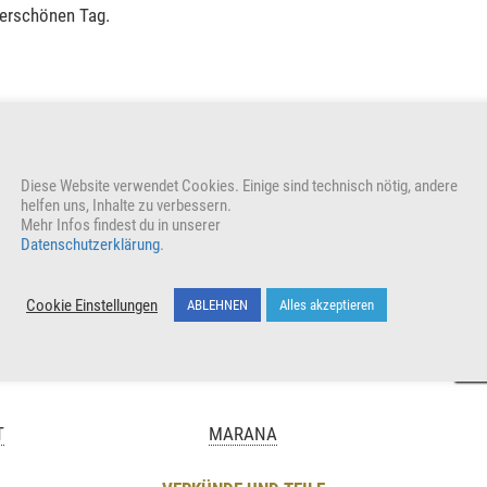
derschönen Tag.
reuen auch uns
Diese Website verwendet Cookies. Einige sind technisch nötig, andere
helfen uns, Inhalte zu verbessern.
Mehr Infos findest du in unserer
Datenschutzerklärung
.
Cookie Einstellungen
ABLEHNEN
Alles akzeptieren
T
MARANA