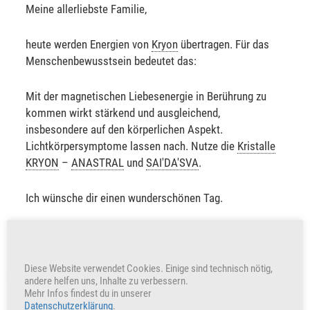
Meine allerliebste Familie,
heute werden Energien von
Kryon
übertragen. Für das
Menschenbewusstsein bedeutet das:
Mit der magnetischen Liebesenergie in Berührung zu
kommen wirkt stärkend und ausgleichend,
insbesondere auf den körperlichen Aspekt.
Lichtkörpersymptome lassen nach. Nutze die
Kristalle
KRYON
–
ANASTRAL
und
SAI'DA'SVA
.
Ich wünsche dir einen wunderschönen Tag.
Sabine Sangitar
Diese Website verwendet Cookies. Einige sind technisch nötig,
+377
Herzen freuen auch uns
andere helfen uns, Inhalte zu verbessern.
Mehr Infos findest du in unserer
Datenschutzerklärung
.