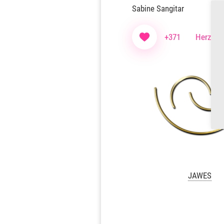
Sabine Sangitar
+371
Herzen f
JAWES