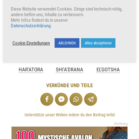
+323
Herzen freuen auch uns
Diese Website verwendet Cookies. Einige sind technisch nötig,
andere helfen uns, Inhalte zu verbessern.
Mehr Infos findest du in unserer
Datenschutzerklärung
.
Cookie Einstellungen
ABLEHNEN
Alles akzeptieren
HAR'ATORA
SHI'A'DRANA
EL'GOTSHA
VERKÜNDE UND TEILE
Unterstütze unser Wirken indem du den Beitrag teilst
Werbung