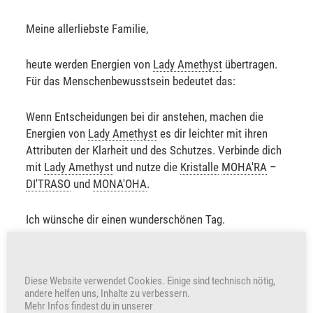
Meine allerliebste Familie,
heute werden Energien von
Lady Amethyst
übertragen.
Für das Menschenbewusstsein bedeutet das:
Wenn Entscheidungen bei dir anstehen, machen die
Energien von
Lady Amethyst
es dir leichter mit ihren
Attributen der Klarheit und des Schutzes. Verbinde dich
mit
Lady Amethyst
und nutze die
Kristalle
MOHA'RA
–
DI'TRASO
und
MONA'OHA
.
Ich wünsche dir einen wunderschönen Tag.
Sabine Sangitar
Diese Website verwendet Cookies. Einige sind technisch nötig,
andere helfen uns, Inhalte zu verbessern.
+372
Herzen freuen auch uns
Mehr Infos findest du in unserer