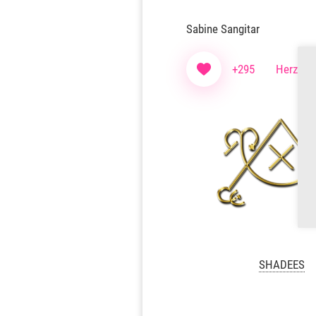
Sabine Sangitar
+295
Herzen f
SHADEES