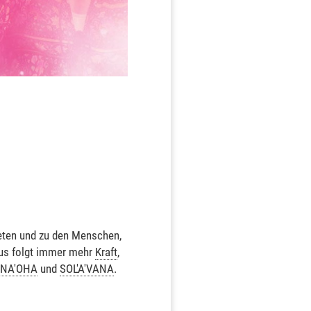
neten und zu den Menschen,
raus folgt immer mehr
Kraft
,
NA'OHA
und
SOL'A'VANA
.