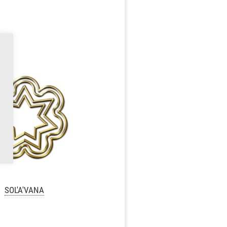
SOL'A'VANA