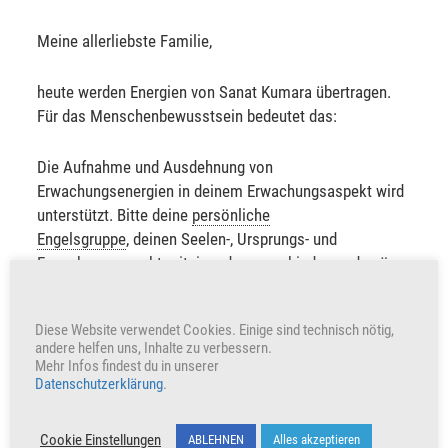
Meine allerliebste Familie,
heute werden Energien von Sanat Kumara übertragen.
Für das Menschenbewusstsein bedeutet das:
Die Aufnahme und Ausdehnung von
Erwachungsenergien in deinem Erwachungsaspekt wird
unterstützt. Bitte deine
persönliche
Engelsgruppe
, deinen Seelen-, Ursprungs- und
Erwachungsaspekt miteinander zu verbinden und spüre
deine Göttlichkeit. Erde dich gut auf allen Ebenen.
Diese Website verwendet Cookies. Einige sind technisch nötig,
Ich wünsche dir einen wunderschönen Tag.
andere helfen uns, Inhalte zu verbessern.
Mehr Infos findest du in unserer
Datenschutzerklärung
.
Sabine Sangitar
Cookie Einstellungen
ABLEHNEN
Alles akzeptieren
+395
Herzen freuen auch uns