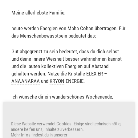
Meine allerliebste Familie,
heute werden Energien von Maha Cohan übertragen. Für
das Menschenbewusstsein bedeutet das:
Gut abgegrenzt zu sein bedeutet, dass du dich selbst
und deine innere
Weisheit
besser wahrnehmen kannst
und die lauten kollektiven Energien auf Abstand
gehalten werden. Nutze die
Kristalle
ELEXIER
–
ANA
'ANARAA
und
KRYON
ENERGIE.
Ich wünsche dir ein wunderschönes Wochenende,
Sabine Sangitar
Diese Website verwendet Cookies. Einige sind technisch nötig,
andere helfen uns, Inhalte zu verbessern.
+383
Herzen freuen auch uns
Mehr Infos findest du in unserer