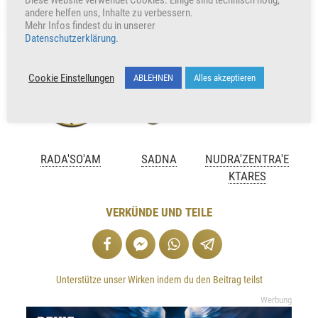
Diese Website verwendet Cookies. Einige sind technisch nötig,
andere helfen uns, Inhalte zu verbessern.
+219
Herzen freuen auch uns
Mehr Infos findest du in unserer
Datenschutzerklärung
.
Cookie Einstellungen
ABLEHNEN
Alles akzeptieren
RADA'SO'AM
SADNA
NUDRA'ZENTRA'E
KTARES
VERKÜNDE UND TEILE
Unterstütze unser Wirken indem du den Beitrag teilst
Werbung