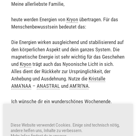
Meine allerliebste Familie,
heute werden Energien von
Kryon
übertragen. Für das
Menschenbewusstsein bedeutet das:
Die Energien wirken ausgleichend und stabilisierend auf
den körperlichen Aspekt und dein ganzes System. Die
magnetische Energie ist sehr wichtig für das Geschehen
und
Kryon
trägt auch das Nyoonische Licht in sich.
Alles dient der Rückkehr zur Ursprünglichkeit, der
Anhebung und Ausdehnung. Nutze die
Kristalle
AMA'NAA
–
ANASTRAL
und
AM'RI'NA
.
Ich wünsche dir ein wunderschönes Wochenende.
Sabine Sangitar
Diese Website verwendet Cookies. Einige sind technisch nötig,
andere helfen uns, Inhalte zu verbessern.
+249
Herzen freuen auch uns