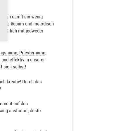
s man damit ein wenig
hr einprägsam und melodisch
 natürlich mit jedweder
ungsname
,
Priestername
,
und effektiv in unserer
 sich selbst!
ch kreativ! Durch das
!
erneut auf den
esang anstimmt, desto