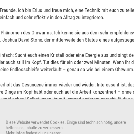
 Freunde. Ich bin Erius und freue mich, eine Technik mit euch zu tei
infach und sehr effektiv in den Alltag zu integrieren.
m Phänomen des Ohrwurms. Ich kenne sie aus dem sehr empfehlens
 Joshua David Stone, der mittlerweile den Status eines aufgestieg
infach: Sucht euch einen Kristall oder eine Energie aus und singt 
er auch still im Kopf. Tut dies für ein oder zwei Minuten. Wenn ihr 
l eine Endlosschleife weiterläuft – genau so wie bei einem Ohrwurm
rholt das Gesungene immer wieder und wieder. Interessant ist, das
e Dinge im Kopf habt oder euch auf die Arbeit konzentriert – ohne 
 wohl schon! Selbst wenn ihr mit jemand anderem sprecht, läuft es 
dass das Unterbewusstsein einen großen und wichtigen Anteil bei
Diese Website verwendet Cookies. Einige sind technisch nötig, andere
helfen uns, Inhalte zu verbessern.
h erklärt. Das bringt natürlich einen vielfältigen Bereich an Einsat
Mehr Infos findest du in unserer