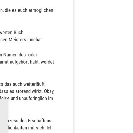
len, die es euch ermöglichen
werten Buch
enen Meisters innehat.
den Namen des- oder
damit aufgehört habt, werdet
.
s das auch weiterläuft,
dass es störend wirkt. Okay,
leise und unaufdringlich im
m Prozess des Erschaffens
zmöglichkeiten mit sich. Ich