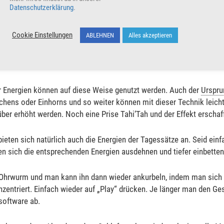
och
Runa
vor sich hersingen!
Datenschutzerklärung
.
s nicht jede Melodie mit jedem Namen kompatibel ist. Deshalb mus
Cookie Einstellungen
ABLEHNEN
Alles akzeptieren
sische Lieder eignen sich hervorragend als Grundlage, weil sie se
tze zum Beispiel „Für Elise“ sehr gern und oft. Aber es funktioniert
gen.
 Energien können auf diese Weise genutzt werden. Auch der
Urspr
hens oder Einhorns und so weiter können mit dieser Technik leicht 
r erhöht werden. Noch eine Prise Tahi‘Tah und der Effekt erschafft
ten sich natürlich auch die Energien der Tagessätze an. Seid einfa
n sich die entsprechenden Energien ausdehnen und tiefer einbetten
Ohrwurm und man kann ihn dann wieder ankurbeln, indem man sich 
entriert. Einfach wieder auf „Play“ drücken. Je länger man den G
dsoftware ab.