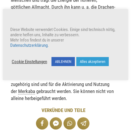
Menschen und trägt die Energie der höheren,
göttlichen Allmacht. Durch ihn kann u. a. die Drachen-
und
Einhornenergie
aufgenommen und die
Merkaba
sowie die ursprünglichen Fähigkeiten und göttlichen
Attribute zur vollen Entfaltung gebracht werden. Doch
Diese Website verwendet Cookies. Einige sind technisch nötig,
andere helfen uns, Inhalte zu verbessern.
seine tiefgreifende Bedeutung ist nur schwer mit
Mehr Infos findest du in unserer
Worten beschreibbar, nicht mit dem Verstand
Datenschutzerklärung
.
erfassbar, sondern beinhaltet so viel mehr, als ein
Mensch sich für gewöhnlich vorstellen kann. In
Cookie Einstellungen
ABLEHNEN
Alles akzeptieren
manchen Channelings wird „der Drache“ oder „das
Einhorn“ gerufen. Damit sind sehr hohe
Allmachtsenergien gemeint, die dem 19. Aspekt
zugehörig sind und für die Aktivierung und Nutzung
der
Merkaba
gebraucht werden. Sie können nicht von
alleine herbeigeführt werden.
VERKÜNDE UND TEILE