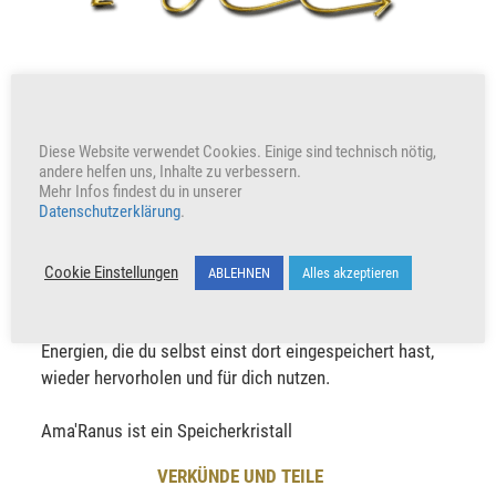
Diese Website verwendet Cookies. Einige sind technisch nötig,
Ama'Ranus
andere helfen uns, Inhalte zu verbessern.
Mehr Infos findest du in unserer
Datenschutzerklärung
.
Dieser Kristall sorgt dafür, dass Energien nach
Quin'Taas, die Neue Welt getragen werden.
Cookie Einstellungen
ABLEHNEN
Alles akzeptieren
Wenn du mit deinen Aspekten nach Quin'Taas reist,
kannst du mit diesem Kristall für dich wertvolle
Energien, die du selbst einst dort eingespeichert hast,
wieder hervorholen und für dich nutzen.
Ama'Ranus ist ein Speicherkristall
VERKÜNDE UND TEILE