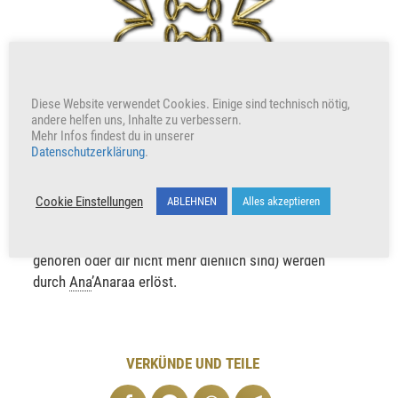
Diese Website verwendet Cookies. Einige sind technisch nötig,
andere helfen uns, Inhalte zu verbessern.
Ana
’Anaraa – Erlösung der Seele
Mehr Infos findest du in unserer
Datenschutzerklärung
.
Ana'Anaraa
wurde im Jahr 2017 von der Geistigen
Welt freigegeben.
Ana
’Anaraa ist die Erlösungsenergie
Cookie Einstellungen
ABLEHNEN
Alles akzeptieren
der Seele. Alle an der Seelenoberfläche anhaftenden
kollektiven Energien (Energien, die nicht zu dir
gehören oder dir nicht mehr dienlich sind) werden
durch
Ana
’Anaraa erlöst.
VERKÜNDE UND TEILE