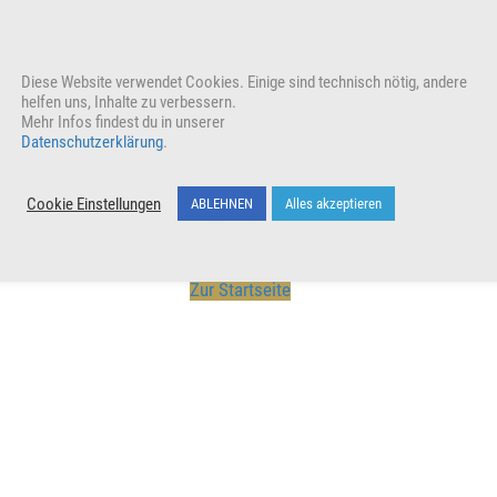
Unterstütze unser Wirken indem du den Beitrag teilst
Wer
Diese Website verwendet Cookies. Einige sind technisch nötig, andere
helfen uns, Inhalte zu verbessern.
Mehr Infos findest du in unserer
Datenschutzerklärung
.
Cookie Einstellungen
ABLEHNEN
Alles akzeptieren
Zur Startseite