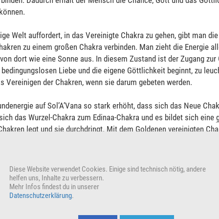
inden. Dadurch erhält der Mensch die Chance, Gott und das Göttlich
 können.
ge Welt auffordert, in das Vereinigte Chakra zu gehen, gibt man die
hakren zu einem großen Chakra verbinden. Man zieht die Energie all
von dort wie eine Sonne aus. In diesem Zustand ist der Zugang zur 
 bedingungslosen Liebe und die eigene Göttlichkeit beginnt, zu leuc
as Vereinigen der Chakren, wenn sie darum gebeten werden.
rundenergie auf Sol’A’Vana so stark erhöht, dass sich das Neue Cha
 sich das Wurzel-Chakra zum Edinaa-Chakra und es bildet sich eine
hakren legt und sie durchdringt. Mit dem Goldenen vereinigten Chak
als lichtes Wesen im Universum zu erinnern und über das Neue Fühle
Diese Website verwendet Cookies. Einige sind technisch nötig, andere
VERKÜNDE UND TEILE
helfen uns, Inhalte zu verbessern.
Mehr Infos findest du in unserer
Datenschutzerklärung
.