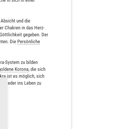
e in sich in einer
 Absicht und die
er Chakren in das Herz-
Göttlichkeit gegeben. Der
hten. Die
Persönliche
kra-System zu bilden
goldene Korona
, die sich
ra ist es möglich, sich
n wieder ins Leben zu