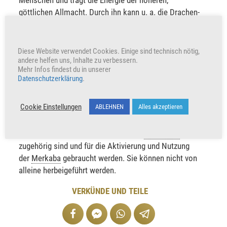
Menschen und trägt die Energie der höheren,
göttlichen Allmacht. Durch ihn kann u. a. die Drachen-
und Einhornenergie aufgenommen und die
Merkaba
sowie die ursprünglichen Fähigkeiten und göttlichen
Attribute zur vollen Entfaltung gebracht werden. Doch
Diese Website verwendet Cookies. Einige sind technisch nötig,
andere helfen uns, Inhalte zu verbessern.
seine tiefgreifende Bedeutung ist nur schwer mit
Mehr Infos findest du in unserer
Worten beschreibbar, nicht mit dem Verstand
Datenschutzerklärung
.
erfassbar, sondern beinhaltet so viel mehr, als ein
Mensch sich für gewöhnlich vorstellen kann. In
Cookie Einstellungen
ABLEHNEN
Alles akzeptieren
manchen Channelings wird „der Drache“ oder „das
Einhorn“ gerufen. Damit sind sehr hohe
Allmachtsenergien gemeint, die dem
19. Aspekt
zugehörig sind und für die Aktivierung und Nutzung
der
Merkaba
gebraucht werden. Sie können nicht von
alleine herbeigeführt werden.
VERKÜNDE UND TEILE