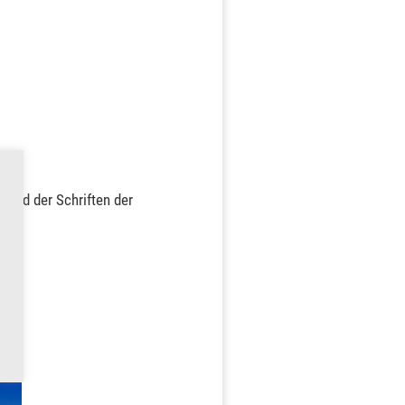
r
und der Schriften der
bung