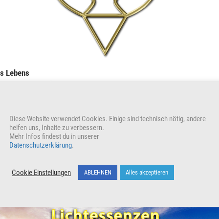
es Lebens
riff vor Florida)
inden sich die Energien von Erneuerung, Selbstliebe,
Kraft
der
Wunde
Diese Website verwendet Cookies. Einige sind technisch nötig, andere
helfen uns, Inhalte zu verbessern.
Mehr Infos findest du in unserer
VERKÜNDE UND TEILE
Datenschutzerklärung
.
Cookie Einstellungen
ABLEHNEN
Alles akzeptieren
Unterstütze unser Wirken indem du den Beitrag teilst
Wer