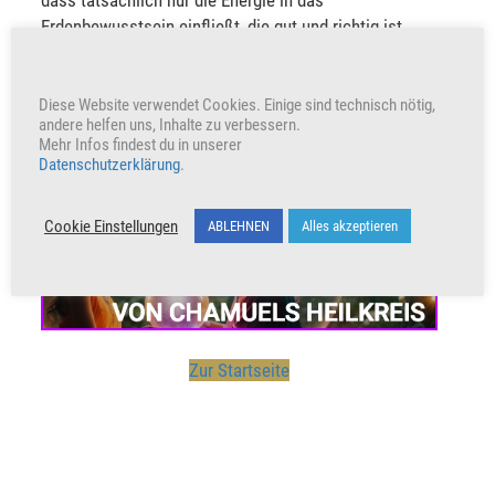
dass tatsächlich nur die Energie in das
Erdenbewusstsein einfließt, die gut und richtig ist.
VERKÜNDE UND TEILE
Diese Website verwendet Cookies. Einige sind technisch nötig,
andere helfen uns, Inhalte zu verbessern.
Mehr Infos findest du in unserer
Datenschutzerklärung
.
Unterstütze unser Wirken indem du den Beitrag teilst
Werbung
Cookie Einstellungen
ABLEHNEN
Alles akzeptieren
Zur Startseite