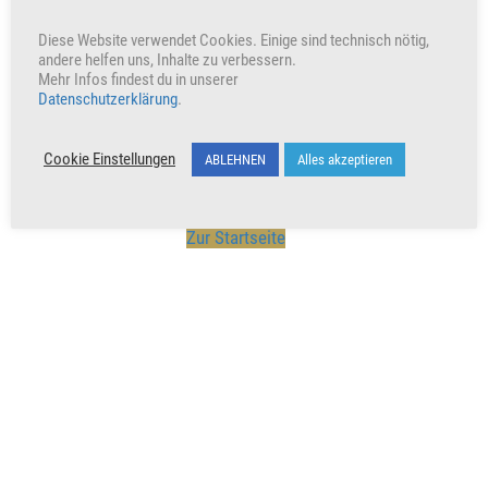
Diese Website verwendet Cookies. Einige sind technisch nötig,
Unterstütze unser Wirken indem du den Beitrag teilst
andere helfen uns, Inhalte zu verbessern.
Mehr Infos findest du in unserer
Werbung
Datenschutzerklärung
.
Cookie Einstellungen
ABLEHNEN
Alles akzeptieren
Zur Startseite