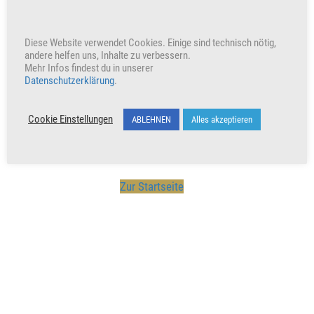
Diese Website verwendet Cookies. Einige sind technisch nötig,
andere helfen uns, Inhalte zu verbessern.
Unterstütze unser Wirken indem du den Beitrag teilst
Mehr Infos findest du in unserer
Datenschutzerklärung
.
Werbung
Cookie Einstellungen
ABLEHNEN
Alles akzeptieren
Zur Startseite