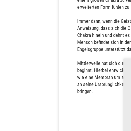
einem großen Chakra zu verb
erweiterten Form fühlen zu
Immer dann, wenn die Geisti
Anweisung, dass sich die C
Chakra hinein und dehnt es 
Mensch befindet sich in der
Engelsgruppe
unterstützt d
Mittlerweile hat sich die G
beginnt. Hierbei entwickel
wie eine Membran um alle C
an seine Ursprünglichkeit 
bringen.