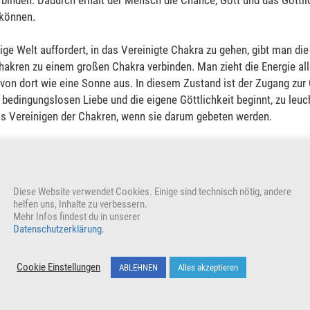
inden. Dadurch erhält der Mensch die Chance, Gott und das Göttlich
 können.
ge Welt auffordert, in das Vereinigte Chakra zu gehen, gibt man die
hakren zu einem großen Chakra verbinden. Man zieht die Energie all
von dort wie eine Sonne aus. In diesem Zustand ist der Zugang zur 
 bedingungslosen Liebe und die eigene Göttlichkeit beginnt, zu leuc
as Vereinigen der Chakren, wenn sie darum gebeten werden.
rundenergie auf Sol’A’Vana so stark erhöht, dass sich das Neue Cha
t sich das Wurzel-Chakra zum
Edinaa-Chakra
und es bildet sich eine 
hakren legt und sie durchdringt. Mit dem Goldenen vereinigten Chak
Diese Website verwendet Cookies. Einige sind technisch nötig, andere
als lichtes Wesen im Universum zu erinnern und über das Neue Fühle
helfen uns, Inhalte zu verbessern.
Mehr Infos findest du in unserer
Datenschutzerklärung
.
VERKÜNDE UND TEILE
Cookie Einstellungen
ABLEHNEN
Alles akzeptieren