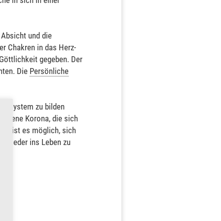
e in sich in einer
 Absicht und die
er Chakren in das Herz-
Göttlichkeit gegeben. Der
hten. Die
Persönliche
kra-System zu bilden
goldene Korona, die sich
ra ist es möglich, sich
n wieder ins Leben zu