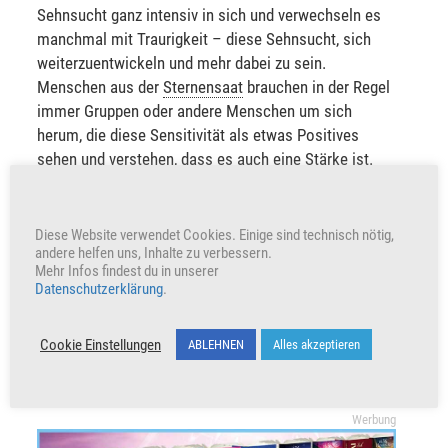
Sehnsucht ganz intensiv in sich und verwechseln es
manchmal mit Traurigkeit – diese Sehnsucht, sich
weiterzuentwickeln und mehr dabei zu sein.
Menschen aus der
Sternensaat
brauchen in der Regel
immer Gruppen oder andere Menschen um sich
herum, die diese Sensitivität als etwas Positives
sehen und verstehen, dass es auch eine Stärke ist.
Sensitivität ist immer eine Stärke! Für diese sehr
sensitiven Menschen aus der
Sternensaat
ist es
schön, sich zusammenzutun und sich untereinander
Diese Website verwendet Cookies. Einige sind technisch nötig,
andere helfen uns, Inhalte zu verbessern.
austauschen zu können
Mehr Infos findest du in unserer
Datenschutzerklärung
.
VERKÜNDE UND TEILE
Cookie Einstellungen
ABLEHNEN
Alles akzeptieren
Unterstütze unser Wirken indem du den Beitrag teilst
Werbung