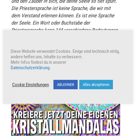
und den Zauber in sich, die deine Seele so tief spürt.
Die Priestersprache ist keine Sprache, die wir mit
dem Verstand erlernen können. Es ist eine Sprache
der Seele. Ein Wort oder Buchstabe der
Priestersprache kann 144 verschiedene Bedeutungen
haben.
VERKÜNDE UND TEILE
Diese Website verwendet Cookies. Einige sind technisch nötig,
andere helfen uns, Inhalte zu verbessern.
Mehr Infos findest du in unserer
Datenschutzerklärung
.
Unterstütze unser Wirken indem du den Beitrag teilst
Cookie Einstellungen
ABLEHNEN
Alles akzeptieren
Werbung