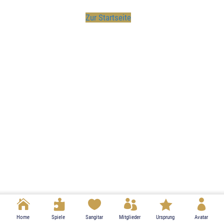
Zur Startseite
Home
Tagessätze
Konto
Spiele
Bibliothek
Profil
Sangitar
Mitglieder
Nachrichten
Glossar
Ursprung
Mediathek
Anmelden
Avatar