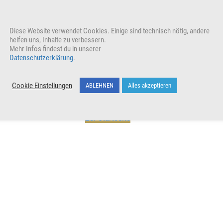
Unterstütze unser Wirken indem du den Beitrag teilst
Wer
Diese Website verwendet Cookies. Einige sind technisch nötig, andere
helfen uns, Inhalte zu verbessern.
Mehr Infos findest du in unserer
Datenschutzerklärung
.
Cookie Einstellungen
ABLEHNEN
Alles akzeptieren
Zur Startseite