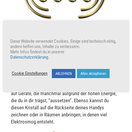
Diese Website verwendet Cookies. Einige sind technisch nötig,
Maras – Kristall für Magnetismus
andere helfen uns, Inhalte zu verbessern.
Mehr Infos findest du in unserer
Datenschutzerklärung
.
Der Kristall Maras schützt elektrische Felder
(technische Geräte) vor magnetischer Energie, die
dein Lichtkörper aussendet. Ebenso schützt Maras
Cookie Einstellungen
ABLEHNEN
Alles akzeptieren
deinen Körper, wie eine Schutzhülle vor elektrischer
Strahlung, z. B. Handystrahlung. Klebe diesen Kristall
auf Geräte, die manchmal aufgrund der hohen Energie,
die du in dir trägst, “aussetzen”. Ebenso kannst du
diesen Kristall auf die Rückseite deines Handys
zeichnen oder in Räumen anbringen, in denen viel
Elektrosmog entsteht.