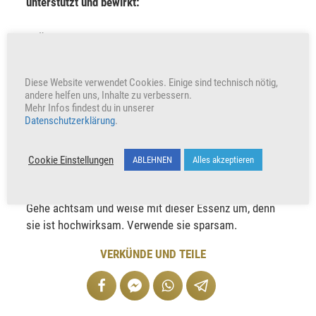
unterstützt und bewirkt:
Übermittlung von Heilwissen der Engel
Anwendung vor Behandlungen
Sprühe den Schüler vor der Einweihung damit ein
Diese Website verwendet Cookies. Einige sind technisch nötig,
Bei körperlich kranken Menschen kannst du einen
andere helfen uns, Inhalte zu verbessern.
Mehr Infos findest du in unserer
Sprühstoß auf das Wurzelchakra geben
Datenschutzerklärung
.
Benutze die Essenz für dich selbst zur körperlichen
Heilung, Reinigung und zur Erhöhung deiner Energie
Cookie Einstellungen
ABLEHNEN
Alles akzeptieren
Dein Kanal wird geweitet, gereinigt und versiegelt
Gehe achtsam und weise mit dieser Essenz um, denn
sie ist hochwirksam. Verwende sie sparsam.
VERKÜNDE UND TEILE